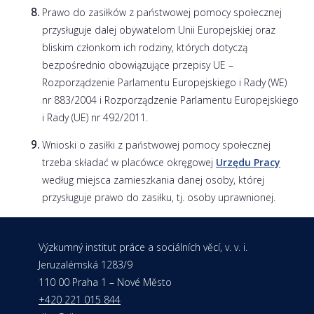
Prawo do zasiłków z państwowej pomocy społecznej
przysługuje dalej obywatelom Unii Europejskiej oraz
bliskim członkom ich rodziny, których dotyczą
bezpośrednio obowiązujące przepisy UE –
Rozporządzenie Parlamentu Europejskiego i Rady (WE)
nr 883/2004 i Rozporządzenie Parlamentu Europejskiego
i Rady (UE) nr 492/2011.
Wnioski o zasiłki z państwowej pomocy społecznej
trzeba składać w placówce okręgowej
Urzędu Pracy
według miejsca zamieszkania danej osoby, której
przysługuje prawo do zasiłku, tj. osoby uprawnionej.
Výzkumný institut práce a sociálních věcí, v. v. i.
Jeruzalémská 1283/9
110 00 Praha 1 – Nové Město
+420 221 015 844