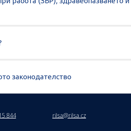
при работа (ЗБР), здравеопазването и
?
ото законодателство
15 844
rilsa@rilsa.cz