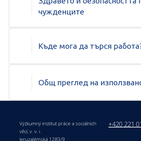
Здравето и безопасността 
чужденците
Къде мога да търся работа
Общ преглед на използван
+420 221 0
Výzkumný institut práce a sociálních
věcí, v. v. i.
Jeruzalémská 1283/9