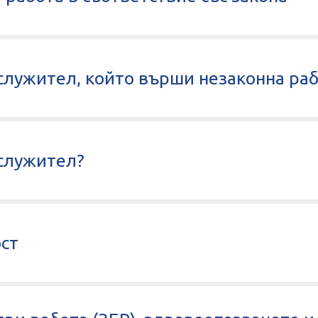
служител, който върши незаконна ра
 служител?
ост