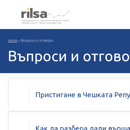
Home
»
Въпроси и отговори
Въпроси и отгов
Пристигане в Чешката Репу
Как да разбера дали върша